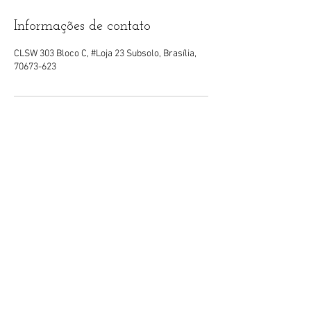
Informações de contato
CLSW 303 Bloco C, #Loja 23 Subsolo, Brasília,
70673-623
©
2016-2023
por Clínica Cida
Simões.
Clinica.cidasimoes
(61)
9.9948-8641
CLSW 303 Bloco C Loja 23 Ed. Le Parc
Sudoeste Brasília-DF
Funcionamento: Seg a Sex: 09h às 19h
Sáb: 10h às 16h
Dom**: 10h às 15h
** Mediante agendamento