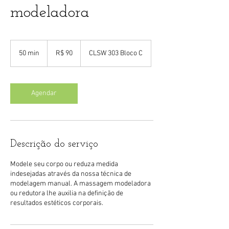
modeladora
90
Reais
50 min
5
R$ 90
CLSW 303 Bloco C
brasileiros
0
m
i
n
Agendar
Descrição do serviço
Modele seu corpo ou reduza medida
indesejadas através da nossa técnica de
modelagem manual. A massagem modeladora
ou redutora lhe auxilia na definição de
resultados estéticos corporais.