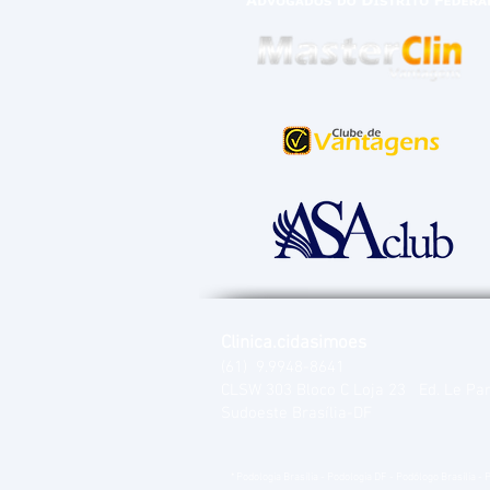
Clinica.cidasimoes
(61)
9.9948-8641
CLSW 303 Bloco C Loja 23 Ed. Le Pa
Sudoeste Brasília-DF
* Podologia Brasília - Podologia DF - Podólogo Brasília 