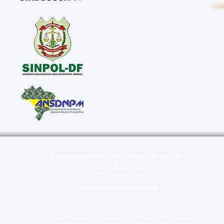
Funcionamento: Seg a Sex: 09h às 19h
Sáb: 10h às 16h
Dom**: 10h às 15h
rc
** Mediante agendamento
- Podólogo DF - Podóloga Brasília - Podóloga DF - Podologia Brasília - Podologia DF - Massagem Brasília - 