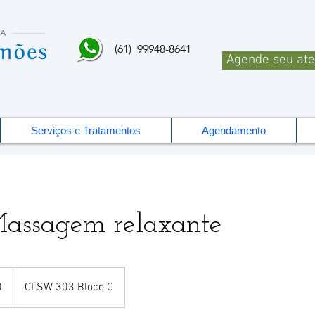
(61) 99948-8641
Agende seu at
Serviços e Tratamentos
Agendamento
assagem relaxante
0
CLSW 303 Bloco C