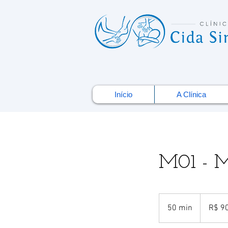
Início
A Clínica
M01 - M
90
Reais
50 min
5
R$ 9
brasileiros
0