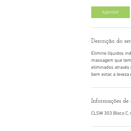
m
i
Agendar
n
Descrição do se
Elimine líquidos i
massagem que tem c
eliminados através 
bem estar, a leveza 
Informações de 
CLSW 303 Bloco C, 