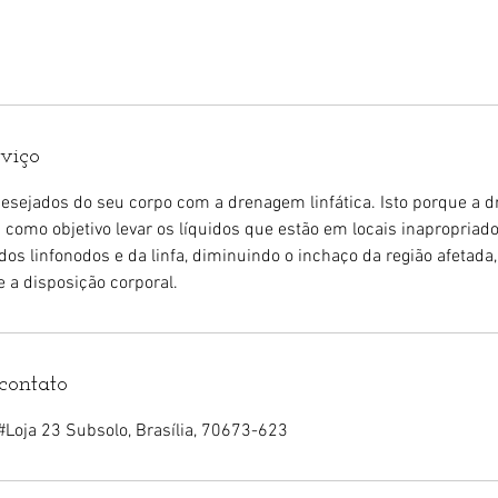
rviço
ndesejados do seu corpo com a drenagem linfática. Isto porque a
omo objetivo levar os líquidos que estão em locais inapropriad
dos linfonodos e da linfa, diminuindo o inchaço da região afetada,
e a disposição corporal.
contato
#Loja 23 Subsolo, Brasília, 70673-623